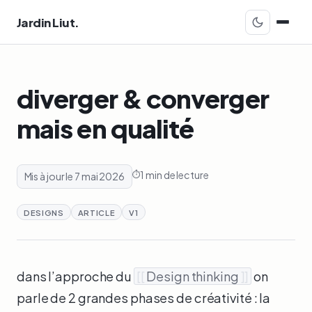
Jardin Liut.
diverger & converger
mais en qualité
1 min de lecture
Mis à jour le 7 mai 2026
DESIGNS
ARTICLE
V1
dans l’approche du
[[
Design thinking
]]
on
parle de 2 grandes phases de créativité : la