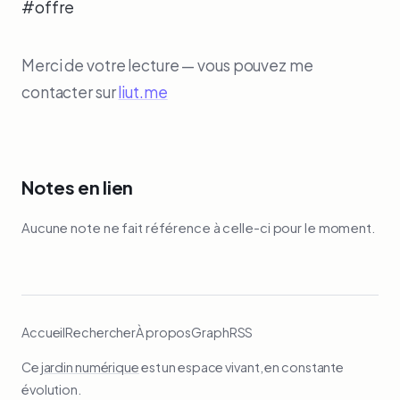
#offre
Merci de votre lecture — vous pouvez me
contacter sur
liut.me
Notes en lien
Aucune note ne fait référence à celle-ci pour le moment.
Accueil
Rechercher
À propos
Graph
RSS
Ce
jardin numérique
est un espace vivant, en constante
évolution.