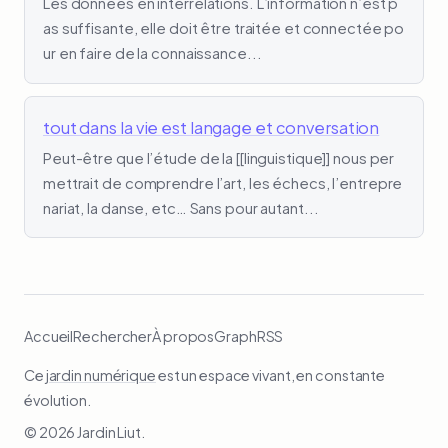
Les données en interrelations. L’information n’est p
as suffisante, elle doit être traitée et connectée po
ur en faire de la connaissance...
tout dans la vie est langage et conversation
Peut-être que l’étude de la [[linguistique]] nous per
mettrait de comprendre l’art, les échecs, l’entrepre
nariat, la danse, etc… Sans pour autant...
Accueil
Rechercher
À propos
Graph
RSS
Ce
jardin numérique
est un espace vivant, en constante
évolution.
© 2026 Jardin Liut.