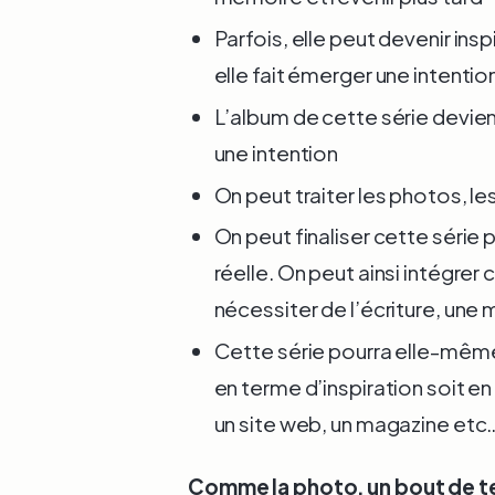
Parfois, elle peut devenir ins
elle fait émerger une intentio
L’album de cette série devien
une intention
On peut traiter les photos, les
On peut finaliser cette série 
réelle. On peut ainsi intégrer 
nécessiter de l’écriture, une
Cette série pourra elle-même 
en terme d’inspiration soit 
un site web, un magazine etc
Comme la photo, un bout de tex