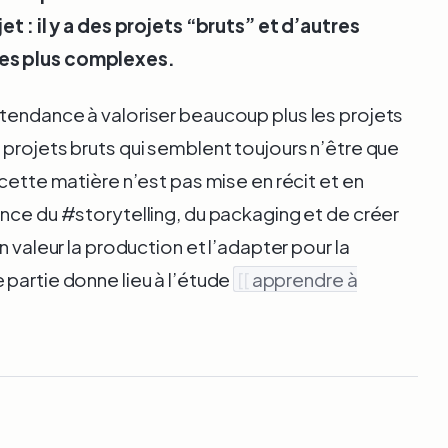
et : il y a des projets “bruts” et d’autres
es plus complexes.
tendance à valoriser beaucoup plus les projets
projets bruts qui semblent toujours n’être que
 cette matière n’est pas mise en récit et en
nce du #storytelling, du packaging et de créer
n valeur la production et l’adapter pour la
partie donne lieu à l’étude
[[
apprendre à