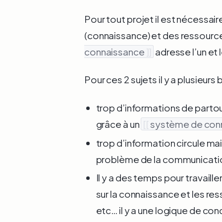
Pour tout projet il est nécessai
(connaissance) et des ressourc
connaissance
]]
adresse l’un et 
Pour ces 2 sujets il y a plusieurs 
trop d’informations de partout
grâce à un
[[
système de con
trop d’information circule ma
problème de la communicati
Il y a des temps pour travaille
sur la connaissance et les r
etc… il y a une logique de con