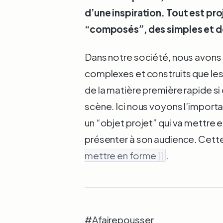
d’une inspiration. Tout est proj
“composés”, des simples et d
Dans notre société, nous avons 
complexes et construits que les 
de la matière première rapide si
scène. Ici nous voyons l’importa
un “objet projet” qui va mettre e
présenter à son audience. Cette 
mettre en forme
]]
.
#Afairepousser