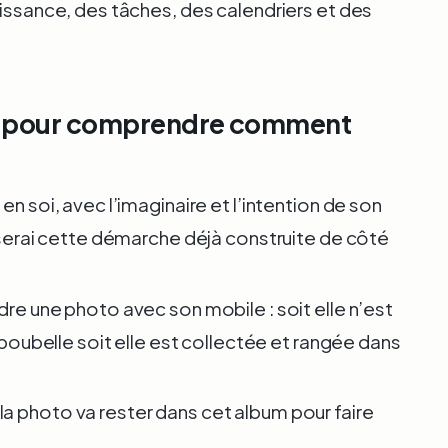
aissance, des tâches, des calendriers et des
to pour comprendre comment
t
en soi, avec l’imaginaire et l’intention de son
isserai cette démarche déjà construite de côté
dre une photo avec son mobile : soit elle n’est
a poubelle soit elle est collectée et rangée dans
a photo va rester dans cet album pour faire