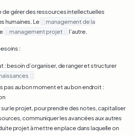
re de gérer des ressources intellectuelles
es humaines. Le
[[
management de la
le
[[
management projet
]]
l’autre.
besoins :
 : besoin d’organiser, de ranger et structurer
naissances
]]
is pas au bon moment et au bon endroit :
on
r sur le projet, pour prendre des notes, capitaliser
essources, communiquer les avancées aux autres
duite projet à mettre en place dans laquelle on