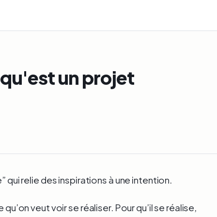
u'est un projet
e
” qui relie des inspirations à une intention.
 qu’on veut voir se réaliser. Pour qu’il se réalise,