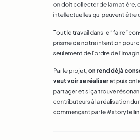
on doit collecter de la matière,
intellectuelles qui peuvent être 
Tout le travail dans le “faire” c
prisme de notre intention pour cr
seulement de l’ordre de l’imagina
Par le projet,
on rend déjà cons
veut voir se réaliser
et puis on 
partager et si ça trouve résonanc
contributeurs à la réalisation du 
commençant par le #storytellin