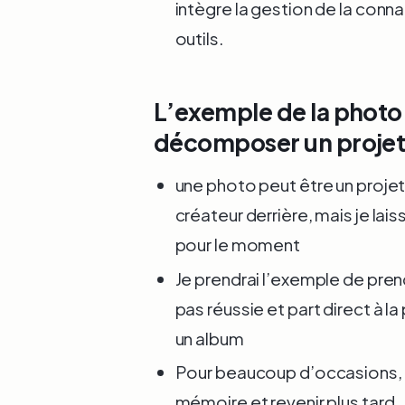
intègre la gestion de la conn
outils.
L’exemple de la pho
décomposer un proje
une photo peut être un projet 
créateur derrière, mais je la
pour le moment
Je prendrai l’exemple de pren
pas réussie et part direct à l
un album
Pour beaucoup d’occasions, l
mémoire et revenir plus tard