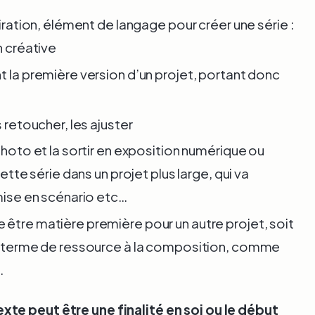
piration, élément de langage pour créer une série :
n créative
t la première version d’un projet, portant donc
 retoucher, les ajuster
photo et la sortir en exposition numérique ou
cette série dans un projet plus large, qui va
 mise en scénario etc…
être matière première pour un autre projet, soit
en terme de ressource à la composition, comme
…
te peut être une finalité en soi ou le début