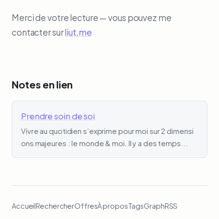
Merci de votre lecture — vous pouvez me
contacter sur
liut.me
Notes en lien
Prendre soin de soi
Vivre au quotidien s’exprime pour moi sur 2 dimensi
ons majeures : le monde & moi. Il y a des temps...
Accueil
Rechercher
Offres
À propos
Tags
Graph
RSS