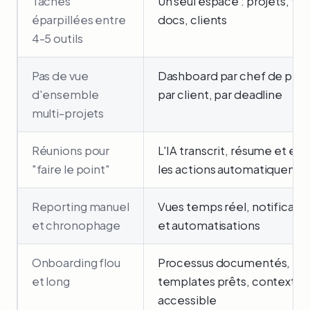
Tâches
Un seul espace : projets, tâ
éparpillées entre
docs, clients
4-5 outils
Pas de vue
Dashboard par chef de proj
d'ensemble
par client, par deadline
multi-projets
Réunions pour
L'IA transcrit, résume et extr
"faire le point"
les actions automatiqueme
Reporting manuel
Vues temps réel, notificati
et chronophage
et automatisations
Onboarding flou
Processus documentés,
et long
templates prêts, contexte
accessible