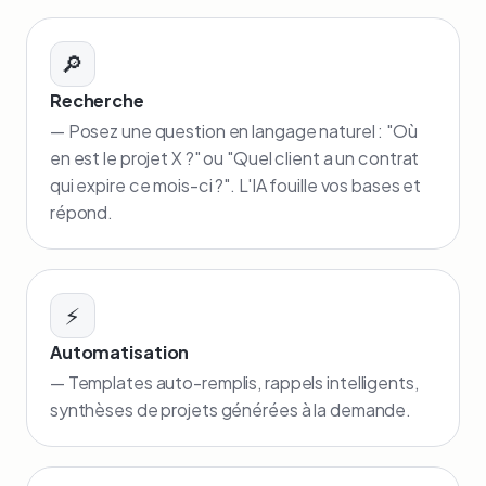
🔎
Recherche
— Posez une question en langage naturel : "Où
en est le projet X ?" ou "Quel client a un contrat
qui expire ce mois-ci ?". L'IA fouille vos bases et
répond.
⚡
Automatisation
— Templates auto-remplis, rappels intelligents,
synthèses de projets générées à la demande.