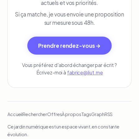
actuels et vos priorités.
Si ça matche, je vous envoie une proposition
sur mesure sous 48h.
Prendre rendez-vous →
Vous préférez d'abord échanger par écrit ?
Écrivez-moi à
fabrice@liut.me
Accueil
Rechercher
Offres
À propos
Tags
Graph
RSS
Ce
jardin numérique
est un espace vivant, en constante
évolution.