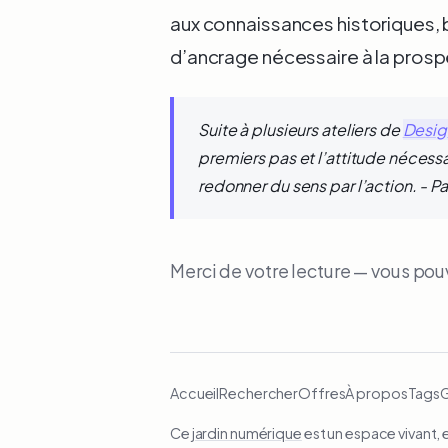
aux connaissances historiques, 
d’ancrage nécessaire à la prospe
Suite à plusieurs ateliers de
Design
premiers pas et l’attitude nécessai
redonner du sens par l’action.
- Pa
Merci de votre lecture — vous po
Accueil
Rechercher
Offres
À propos
Tags
Ce
jardin numérique
est un espace vivant, 