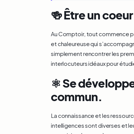
🍻 Être un coeur
Au Comptoir, tout commence par
et chaleureuse qui s’accompagn
simplement rencontrer les premie
interlocuteurs idéaux pour étud
⚛️ Se développe
commun.
La connaissance et les ressour
intelligences sont diverses et l