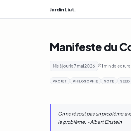
Jardin Liut.
Manifeste du C
Mis à jour le 7 mai 2026
1 min de lecture
PROJET
PHILOSOPHIE
NOTE
SEED
On ne résout pas un problème av
le problème.
- Albert Einstein