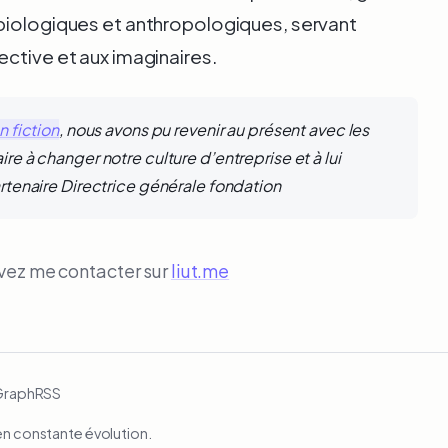
biologiques et anthropologiques, servant
ctive et aux imaginaires.
 fiction
, nous avons pu revenir au présent avec les
re à changer notre culture d’entreprise et à lui
rtenaire Directrice générale fondation
uvez me contacter sur
liut.me
Graph
RSS
en constante évolution.