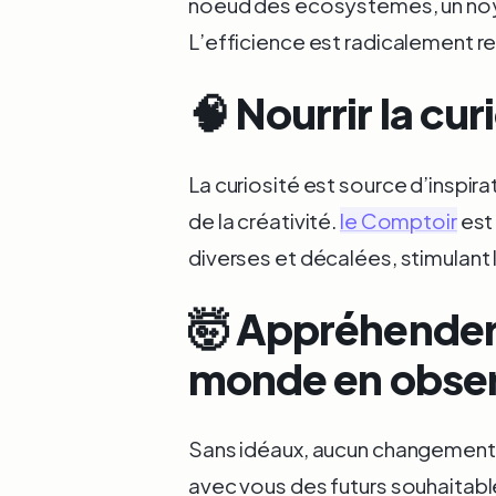
noeud des écosystèmes, un noy
L’efficience est radicalement r
🧠 Nourrir la cur
La curiosité est source d’inspirat
de la créativité.
le Comptoir
est
diverses et décalées, stimulant 
🤯 Appréhender
monde en obser
Sans idéaux, aucun changement 
avec vous des futurs souhaitable