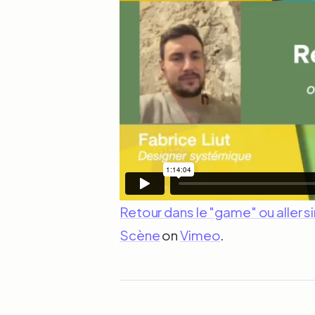
Retour dans le "game" ou aller 
Scène
on
Vimeo
.