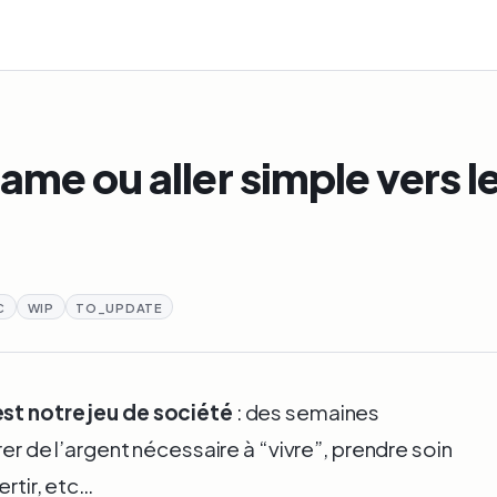
game ou aller simple vers
C
WIP
TO_UPDATE
est notre jeu de société
: des semaines
rer de l’argent nécessaire à “vivre”, prendre soin
ertir, etc…