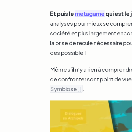
Et puis le
metagame
qui est le
analyses pour mieux se compr
société et plus largement encor
la prise de recule nécessaire pou
des possible !
Même s’il n’y a rien à comprendre
de confronter sont point de vue
Symbiose
]]
.