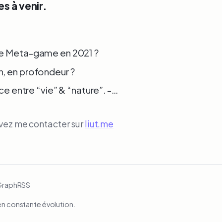
s à venir.
le Meta-game en 2021 ?
, en profondeur ?
ce entre “vie” & “nature”. -…
uvez me contacter sur
liut.me
Graph
RSS
en constante évolution.