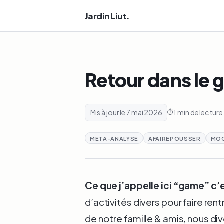
Jardin Liut.
Retour dans le 
Mis à jour le 7 mai 2026
1 min de lecture
META-ANALYSE
AFAIREPOUSSER
MO
Ce que j’appelle ici “game” c’
d’activités divers pour faire rent
de notre famille & amis, nous div