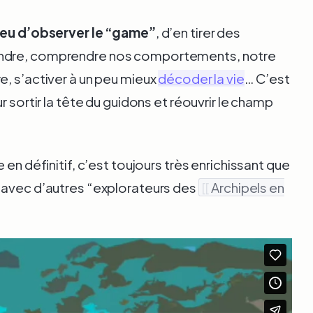
 jeu d’observer le “game”
, d’en tirer des
endre, comprendre nos comportements, notre
e, s’activer à un peu mieux
décoder la vie
… C’est
r sortir la tête du guidons et réouvrir le champ
 en définitif, c’est toujours très enrichissant que
 avec d’autres “explorateurs des
[[
Archipels en