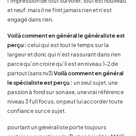
l’impression de tout survoler, tout est nouveau
et neuf, mais il ne finit jamais rien et n’est
engagé dans rien.
Voilà comment en général le généraliste est
perçu :
celui qui est tout le temps sur la
largeur et donc qui n’est rassurant dans rien
parce qu’on croire qu’il est en niveau 1-2 de
partout (sans nv3)
Voilà comment en général
le spécialiste est perçu :
un seul sujet, une
passion à fond sur son axe, une vrai référence
niveau 3 full focus, on peut lui accorder toute
confiance sur ce sujet.
pourtant un généraliste porte toujours