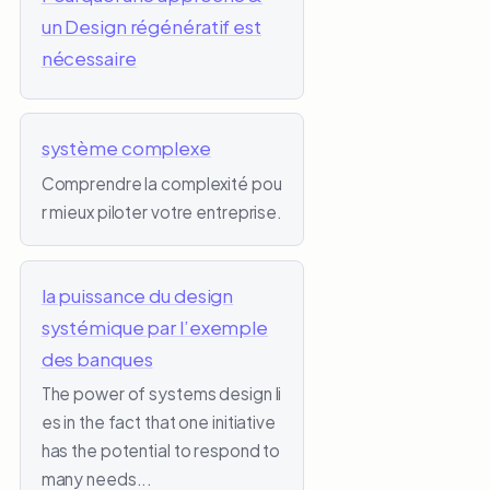
un Design régénératif est
nécessaire
système complexe
Comprendre la complexité pou
r mieux piloter votre entreprise.
la puissance du design
systémique par l’exemple
des banques
The power of systems design li
es in the fact that one initiative
has the potential to respond to
many needs...