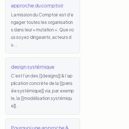
approche du comptoir
La mission du Comptoir est d’e
ngager toutes les organisation
s dans leur « mutation ». Que vo
us soyez dirigeants, acteurs d
u...
design systémique
C’est l’un des [[designs]] & l’ap
plication concrète de la [[pens
ée systémique]] via, par exemp
le, la [[modélisation systémiqu
e]].
Pourquoi une approche &