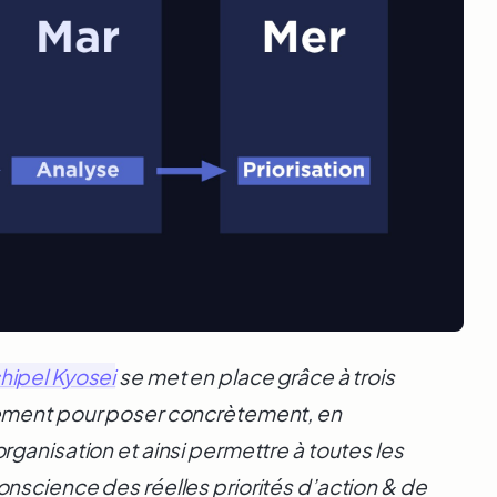
hipel Kyosei
se met en place grâce à trois
uement pour poser concrètement, en
ganisation et ainsi permettre à toutes les
nscience des réelles priorités d’action & de