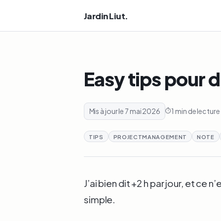
Jardin Liut.
Easy tips pour 
Mis à jour le 7 mai 2026
1 min de lecture
TIPS
PROJECTMANAGEMENT
NOTE
J’ai bien dit +2 h par jour, et ce 
simple.