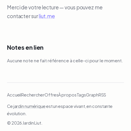
Merci de votre lecture — vous pouvez me
contacter sur
liut.me
Notes en lien
Aucune note ne fait référence à celle-ci pour le moment.
Accueil
Rechercher
Offres
À propos
Tags
Graph
RSS
Ce
jardin numérique
est un espace vivant, en constante
évolution.
© 2026 Jardin Liut.